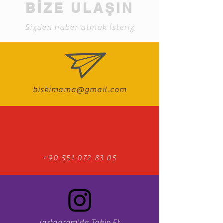
BİZE ULAŞIN
Sizden haber almak İsteriz
biskimama@gmail.com
+90 551 072 83 05
Instagram'da Takip Et