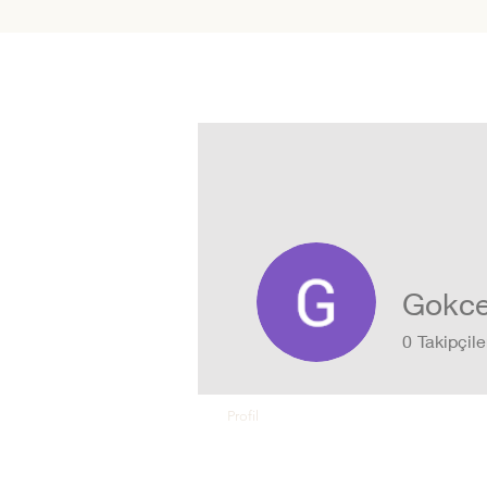
Gokce
0
Takipçile
Profil