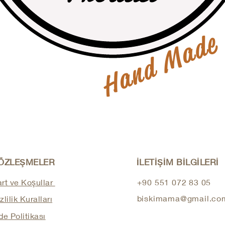
Hand Made
ÖZLEŞMELER
İLETİŞİM BİLGİLERİ
rt ve Koşullar
+90 551 072 83 05
biskimama@gmail.co
zlilik Kuralları
de Politikası