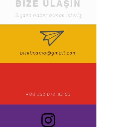
BİZE ULAŞIN
Sizden haber almak İsteriz
biskimama@gmail.com
+90 551 072 83 05
Instagram'da Takip Et